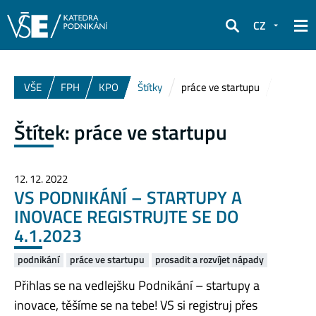
CZ
Hledat
VŠE
FPH
KPO
Štítky
práce ve startupu
Štítek:
práce ve startupu
12. 12. 2022
VS PODNIKÁNÍ – STARTUPY A
INOVACE REGISTRUJTE SE DO
4.1.2023
podnikání
práce ve startupu
prosadit a rozvíjet nápady
Přihlas se na vedlejšku Podnikání – startupy a
inovace, těšíme se na tebe! VS si registruj přes