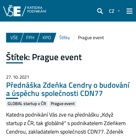
CZ
Hledat
VŠE
FPH
KPO
Štítky
Prague event
Štítek:
Prague event
27. 10. 2021
Přednáška Zdeňka Cendry o budování
a úspěchu společnosti CDN77
GLOBAL startup v ČR
Prague event
Katedra podnikání Vás zve na přednášku „Když
startup z ČR, tak globálně“ s podnikatelem Zdeňkem
Cendrou, zakladatelem společnosti CDN77. Zdeněk