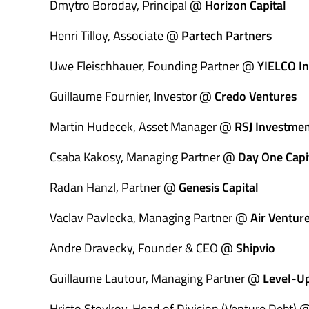
Dmytro Boroday, Principal @
Horizon Capital
Henri Tilloy, Associate @
Partech Partners
Uwe Fleischhauer, Founding Partner @
YIELCO I
Guillaume Fournier, Investor @
Credo Ventures
Martin Hudecek, Asset Manager @
RSJ Investme
Csaba Kakosy, Managing Partner @
Day One Capi
Radan Hanzl, Partner @
Genesis Capital
Vaclav Pavlecka, Managing Partner @
Air Ventur
Andre Dravecky, Founder & CEO @
Shipvio
Guillaume Lautour, Managing Partner @
Level-U
Hristo Stoykov, Head of Division (Venture Debt)