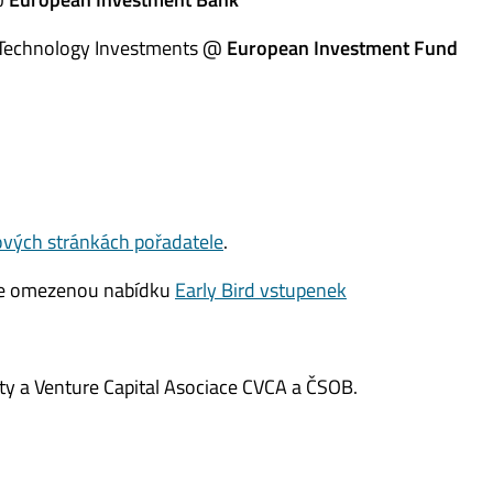
d Technology Investments @
European Investment Fund
vých stránkách pořadatele
.
žijte omezenou nabídku
Early Bird vstupenek
ity a Venture Capital Asociace CVCA a ČSOB.