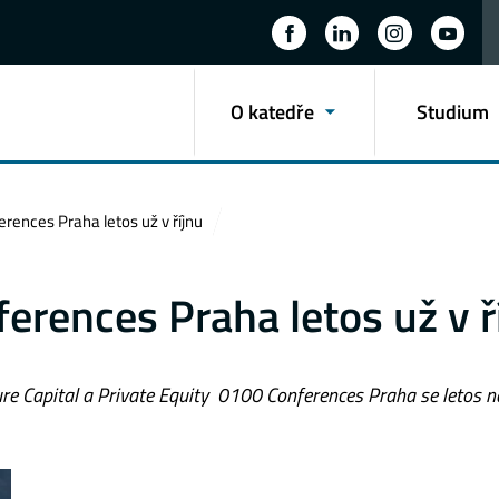
O katedře
Studium
rences Praha letos už v říjnu
erences Praha letos už v ř
ture Capital a Private Equity 0100 Conferences Praha se letos 