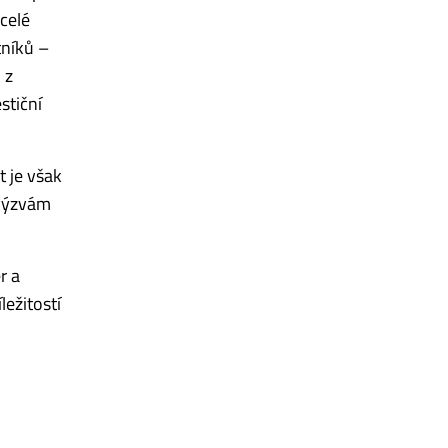
celé
tníků –
 z
stiční
t je však
 výzvám
r a
ležitostí