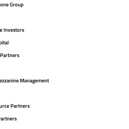
tone Group
e Investors
ital
 Partners
ezzanine Management
urce Partners
Partners