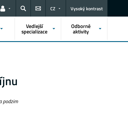
CZ
Vysoký kontrast
Odkazy pro uživatele
Hledat
Vedlejší
Odborné
specializace
aktivity
íjnu
na podzim