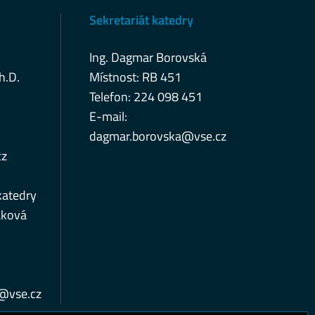
Sekretariát katedry
Ing. Dagmar Borovská
h.D.
Místnost: RB 451
Telefon: 224 098 451
E-mail:
dagmar.borovska@vse.cz
cz
katedry
áková
a@vse.cz