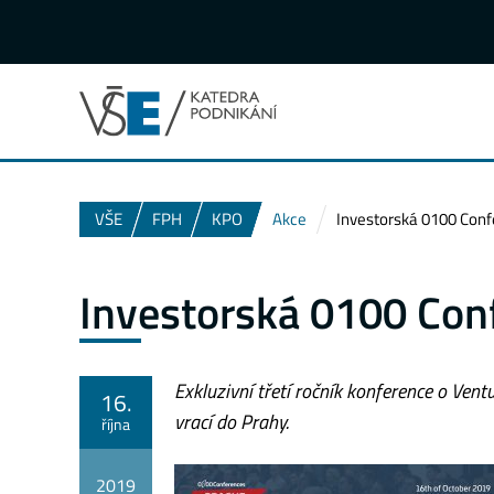
VŠE
FPH
KPO
Akce
Investorská 0100 Confe
Investorská 0100 Conf
Exkluzivní třetí ročník konference o Ven
16.
vrací do Prahy.
října
2019