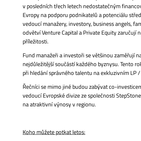
v posledních třech letech nedostatečným financov
Evropy na podporu podnikatelů a potenciálu středn
vedoucí manažery, investory, business angels, fam
odvětví Venture Capital a Private Equity zaručují
příležitosti.
Fund manažeři a investoři se většinou zaměřují na 
nejdůležitější součástí každého byznysu. Tento r
při hledání správného talentu na exkluzivním LP /
Řečníci se mimo jiné budou zabývat co-investicemi,
vedoucí Evropské divize ze společnosti StepStone, 
na atraktivní výnosy v regionu.
Koho můžete potkat letos: