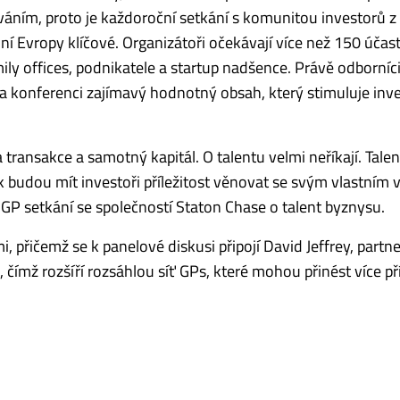
áním, proto je každoroční setkání s komunitou investorů z 
í Evropy klíčové. Organizátoři očekávají více než 150 účas
ily offices, podnikatele a startup nadšence. Právě odborníci
 na konferenci zajímavý hodnotný obsah, který stimuluje inve
transakce a samotný kapitál. O talentu velmi neříkají. Talen
ok budou mít investoři příležitost věnovat se svým vlastním
 GP setkání se společností Staton Chase o talent byznysu.
 přičemž se k panelové diskusi připojí David Jeffrey, partne
čímž rozšíří rozsáhlou síť GPs, které mohou přinést více pří