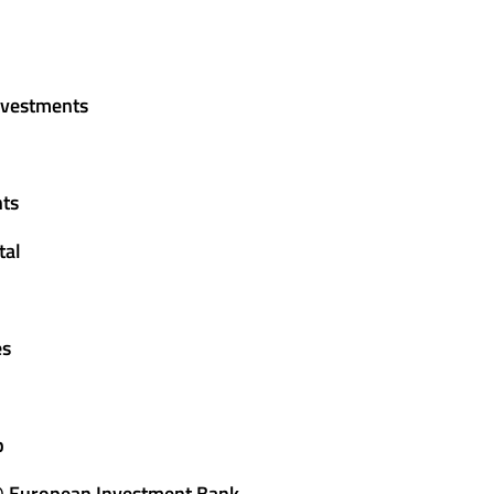
nvestments
nts
tal
es
p
 @
European Investment Bank