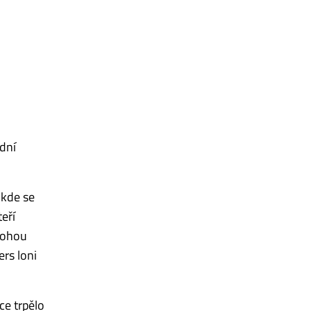
dní
 kde se
eří
 mohou
ers loni
ce trpělo