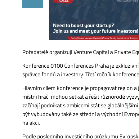
Pořadatelé organizují Venture Capital a Private Equ
Konference 0100 Conferences Praha je exkluzivní
správce fondů a investory. Třetí ročník konference
Hlavním cílem konference je propagovat region a j
místní hráči mohou setkat a řešit různorodé výzvy a
začínají podnikat s ambicemi stát se globálnějším
být vybudovány také ze střední a východní Evropy.“
na akci.
Podle posledního investičního průzkumu Evropské 