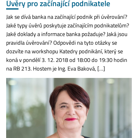
Úvěry pro začínající podnikatele
Jak se dívá banka na začínající podnik při úvěrování?
Jaké typy úvěrů poskytuje začínajícím podnikatelům?
Jaké doklady a informace banka požaduje? Jaká jsou
pravidla úvěrování? Odpovědi na tyto otázky se
dozvíte na workshopu Katedry podnikání, který se
koná v pondělí 3. 12. 2018 od 18:00 do 19:30 hodin
na RB 213. Hostem je Ing. Eva Baková, […]