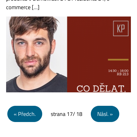
commerce […]
Navigace pro příspěvky
« Předch.
strana
17
/ 18
Násl. »