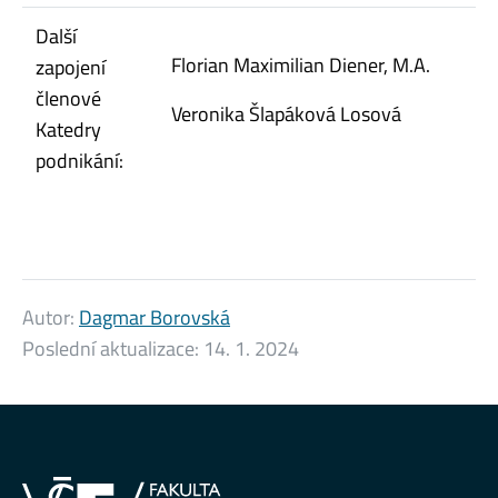
Další
Florian Maximilian Diener, M.A.
zapojení
členové
Veronika Šlapáková Losová
Katedry
podnikání:
Autor:
Dagmar Borovská
Poslední aktualizace:
14. 1. 2024