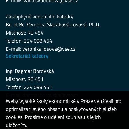
E-mail:
ivana.svobodova@vse.cz
Zástupkyně vedoucího katedry
Bc. et Bc. Veronika Šlapáková Losová, Ph.D.
Místnost: RB 454
Telefon: 224 098 454
E-mail:
veronika.losova@vse.cz
Sekretariát katedry
Ing. Dagmar Borovská
Místnost: RB 451
Telefon: 224 098 451
E-mail:
dagmar.borovska@vse.cz
Weby Vysoké školy ekonomické v Praze využívají pro
optimalizaci svého obsahu a poskytovaných služeb
cookies. Prosíme o udělení souhlasu s jejich
Admin
uložením.