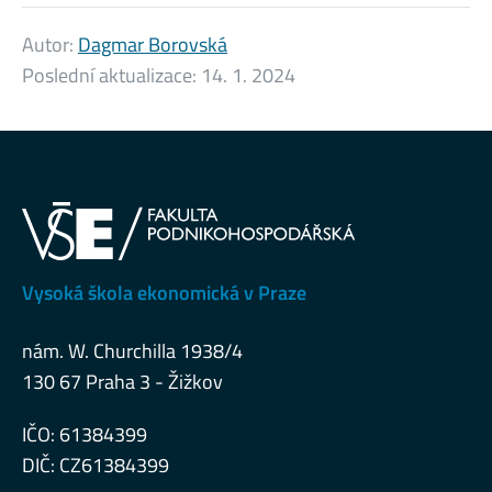
Autor:
Dagmar Borovská
Poslední aktualizace:
14. 1. 2024
Vysoká škola ekonomická v Praze
nám. W. Churchilla 1938/4
130 67 Praha 3 - Žižkov
IČO: 61384399
DIČ: CZ61384399