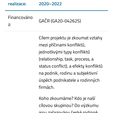
realizace:
2020–2022
Financováno
GAČR (GA20-04262S)
z:
Cílem projektu je zkoumat vztahy
mezi příčinami konfliktů,
jednotlivými typy konfliktů
(relationship, task, process, a
status conflict), a efekty konfliktů
na podnik, rodinu a subjektivní
úspěch podnikatele v rodinných
firmách.
Koho zkoumáme? Kdo je naší
cílovou skupinou? Do výzkumu
jsou zařazovány české rodinné