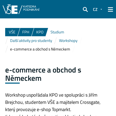
CZ
Hledat
VŠE
FPH
KPO
Studium
Další aktivity pro studenty
Workshopy
e-commerce a obchod s Německem
e-commerce a obchod s
Německem
Workshop uspořádala KPO ve spolupráci s Jiřím
Brejchou, studentem VŠE a majitelem Crossgate,
který provozuje e-shop Topmarkt.