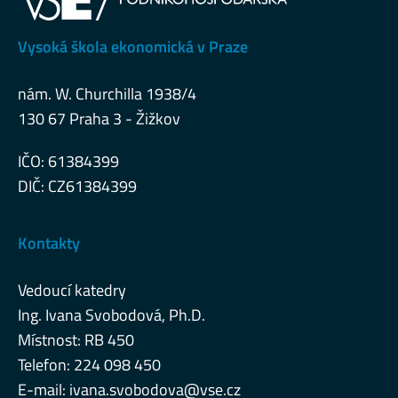
Vysoká škola ekonomická v Praze
nám. W. Churchilla 1938/4
130 67 Praha 3 - Žižkov
IČO: 61384399
DIČ: CZ61384399
Kontakty
Vedoucí katedry
Ing. Ivana Svobodová, Ph.D.
Místnost: RB 450
Telefon: 224 098 450
E-mail:
ivana.svobodova@vse.cz