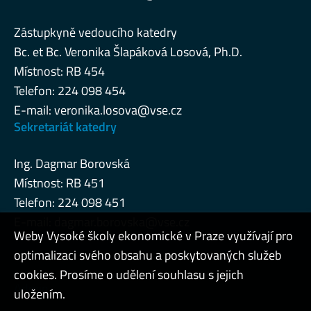
Zástupkyně vedoucího katedry
Bc. et Bc. Veronika Šlapáková Losová, Ph.D.
Místnost: RB 454
Telefon: 224 098 454
E-mail:
veronika.losova@vse.cz
Sekretariát katedry
Ing. Dagmar Borovská
Místnost: RB 451
Telefon: 224 098 451
E-mail:
dagmar.borovska@vse.cz
Weby Vysoké školy ekonomické v Praze využívají pro
optimalizaci svého obsahu a poskytovaných služeb
cookies. Prosíme o udělení souhlasu s jejich
Admin
uložením.