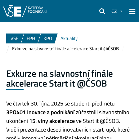
CZ
Hledat
VŠE
FPH
KPO
Aktuality
Exkurze na slavnostní finále akcelerace Start it @ČSOB
Exkurze na slavnostní finále
akcelerace Start it @ČSOB
Ve čtvrtek 30. října 2025 se studenti předmětu
3PO401 Inovace a podnikání
zúčastnili slavnostního
ukončení
15. vlny akcelerace
ve Start it @ČSOB.
Viděli prezentace deseti inovativních start-upů, které
prošly intenzivní
pětiměsíční akcelerací
plnou