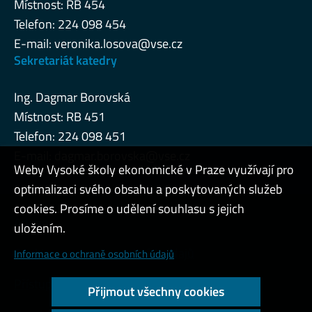
Místnost: RB 454
Telefon: 224 098 454
E-mail:
veronika.losova@vse.cz
Sekretariát katedry
Ing. Dagmar Borovská
Místnost: RB 451
Telefon: 224 098 451
E-mail:
dagmar.borovska@vse.cz
Weby Vysoké školy ekonomické v Praze využívají pro
optimalizaci svého obsahu a poskytovaných služeb
cookies. Prosíme o udělení souhlasu s jejich
Admin
uložením.
Cookies a ochrana osobních údajů
Informace o ochraně osobních údajů
Přístupnost webu
Přijmout všechny cookies