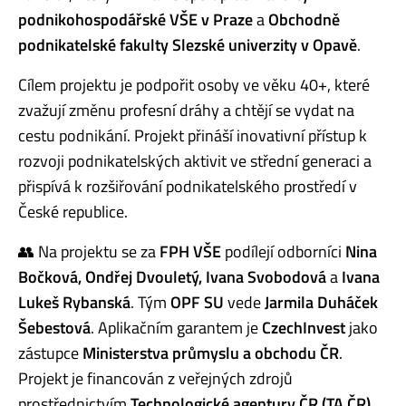
podnikohospodářské VŠE v Praze
a
Obchodně
podnikatelské fakulty Slezské univerzity v Opavě
.
Cílem projektu je podpořit osoby ve věku 40+, které
zvažují změnu profesní dráhy a chtějí se vydat na
cestu podnikání. Projekt přináší inovativní přístup k
rozvoji podnikatelských aktivit ve střední generaci a
přispívá k rozšiřování podnikatelského prostředí v
České republice.
👥 Na projektu se za
FPH VŠE
podílejí odborníci
Nina
Bočková, Ondřej Dvouletý, Ivana Svobodová
a
Ivana
Lukeš Rybanská
. Tým
OPF SU
vede
Jarmila Duháček
Šebestová
. Aplikačním garantem je
CzechInvest
jako
zástupce
Ministerstva průmyslu a obchodu ČR
.
Projekt je financován z veřejných zdrojů
prostřednictvím
Technologické agentury ČR (TA ČR)
.