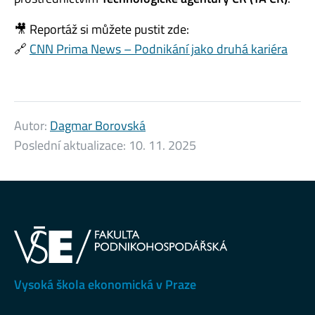
🎥 Reportáž si můžete pustit zde:
🔗
CNN Prima News – Podnikání jako druhá kariéra
Autor:
Dagmar Borovská
Poslední aktualizace:
10. 11. 2025
Vysoká škola ekonomická v Praze