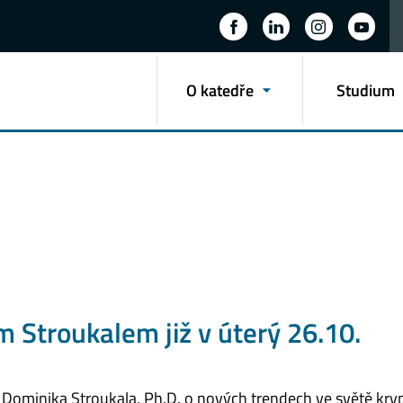
O katedře
Studium
 Stroukalem již v úterý 26.10.
. Dominika Stroukala, Ph.D. o nových trendech ve světě kr