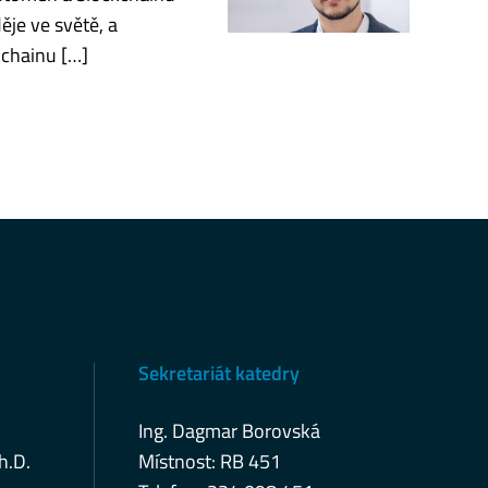
ěje ve světě, a
kchainu […]
Sekretariát katedry
Ing. Dagmar Borovská
h.D.
Místnost: RB 451