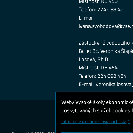
Místnost: RB 450
Telefon: 224 098 450
E-mail:
ivana.svobodova@vse.
Zástupkyně vedoucího 
Bc. et Bc. Veronika Šlap
Losová, Ph.D.
Místnost: RB 454
Telefon: 224 098 454
E-mail:
veronika.losov
Weby Vysoké školy ekonomické v
poskytovaných služeb cookies. P
Cookies a ochrana o
Informace o ochraně osobních údajů