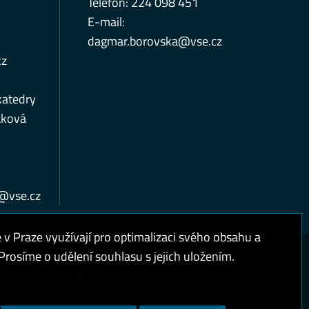
Telefon: 224 098 451
E-mail:
dagmar.borovska@vse.cz
cz
katedry
áková
a@vse.cz
 Praze využívají pro optimalizaci svého obsahu a
rosíme o udělení souhlasu s jejich uložením.
sobních údajů
Přístupnost webu
Vysoký kontrast