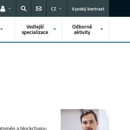
CZ
Vysoký kontrast
Odkazy pro uživatele
Hledat
Vedlejší
Odborné
specializace
aktivity
yptoměn a blockchainu