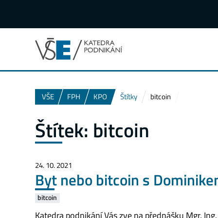
VŠE
FPH
KPO
Štítky
bitcoin
Štítek:
bitcoin
24. 10. 2021
Byt nebo bitcoin s Dominikem
bitcoin
Katedra podnikání Vás zve na přednášku Mgr. Ing