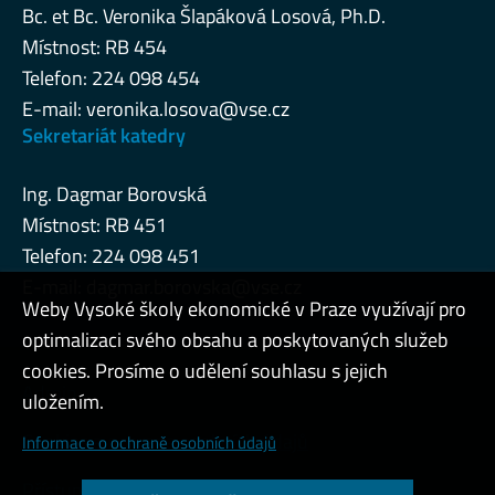
Bc. et Bc. Veronika Šlapáková Losová, Ph.D.
Místnost: RB 454
Telefon: 224 098 454
E-mail:
veronika.losova@vse.cz
Sekretariát katedry
Ing. Dagmar Borovská
Místnost: RB 451
Telefon: 224 098 451
E-mail:
dagmar.borovska@vse.cz
Weby Vysoké školy ekonomické v Praze využívají pro
optimalizaci svého obsahu a poskytovaných služeb
cookies. Prosíme o udělení souhlasu s jejich
Admin
uložením.
Cookies a ochrana osobních údajů
Informace o ochraně osobních údajů
Přístupnost webu