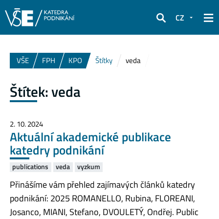
CZ
Hledat
VŠE
FPH
KPO
Štítky
veda
Štítek:
veda
2. 10. 2024
Aktuální akademické publikace
katedry podnikání
publications
veda
vyzkum
Přinášíme vám přehled zajímavých článků katedry
podnikání: 2025 ROMANELLO, Rubina, FLOREANI,
Josanco, MIANI, Stefano, DVOULETÝ, Ondřej. Public