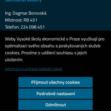
Ing. Dagmar Borovská
Místnost: RB 451
Telefon: 224 098 451
E-mail:
dagmar.borovska@vse.cz
Weby Vysoké školy ekonomické v Praze využívají pro
optimalizaci svého obsahu a poskytovaných služeb
cookies. Prosíme o udělení souhlasu s jejich
Admin
uložením.
Cookies a ochrana osobních údajů
Informace o ochraně osobních údajů
Přístupnost webu
Přijmout všechny cookies
Vysoký kontrast
Podrobné nastavení
Copyright © 2000 - 2026 Vysoká škola ekonomická v Praze
Odmítnout